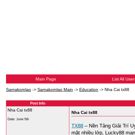
Main Page
List All User
Samakomlao
->
Samakomlao Main
->
Education
->
Nha Cai tx88
Post Info
Nha Cai tx88
Nha Cai tx88
Date:
June 5th
TX88
 – Nền Tảng Giải Trí U
mật nhiều lớp, Lucky88 mang 