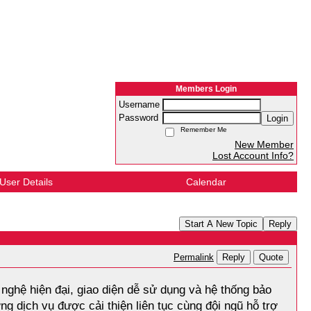
Members Login
Username
Password
Login
Remember Me
New Member
Lost Account Info?
User Details
Calendar
Start A New Topic
Reply
Reply
Quote
Permalink
ghệ hiện đại, giao diện dễ sử dụng và hệ thống bảo 
g dịch vụ được cải thiện liên tục cùng đội ngũ hỗ trợ 