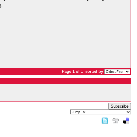
g.
Page 1 of 1
sorted by
Subscribe