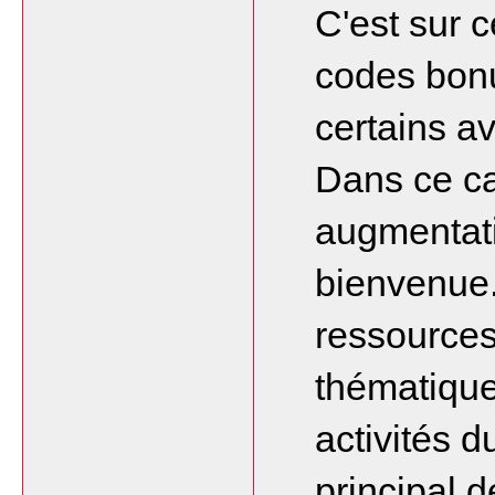
C'est sur c
codes bonus
certains av
Dans ce ca
augmentat
bienvenue.
ressources 
thématiques
activités 
principal d