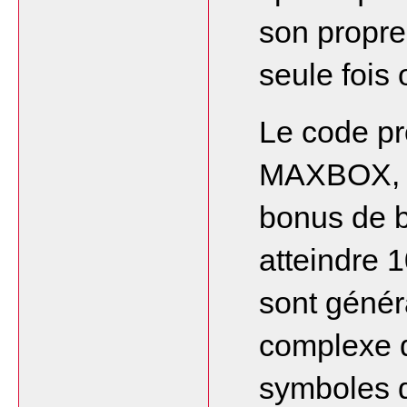
son propre 
seule fois 
Le code pr
MAXBOX, et
bonus de b
atteindre 
sont géné
complexe de
symboles d