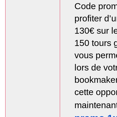
Code prom
profiter d’
130€ sur le
150 tours 
vous perme
lors de votr
bookmaker
cette oppor
maintenant