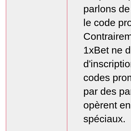
parlons de 
le code pr
Contrairem
1xBet ne d
d'inscript
codes promo
par des pa
opèrent en
spéciaux.