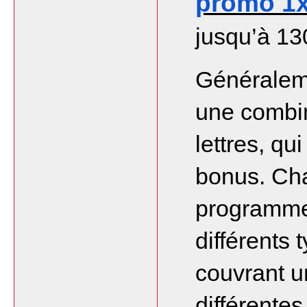
promo 1x
jusqu’à 13
Généraleme
une combin
lettres, qu
bonus. Ch
programme 
différents 
couvrant u
différentes