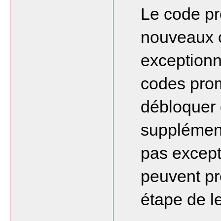
Le code pr
nouveaux c
exceptionn
codes prom
débloquer 
supplément
pas except
peuvent pro
étape de l