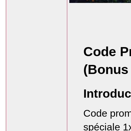
Code Pr
(Bonus 
Introduc
Code prom
spéciale 1