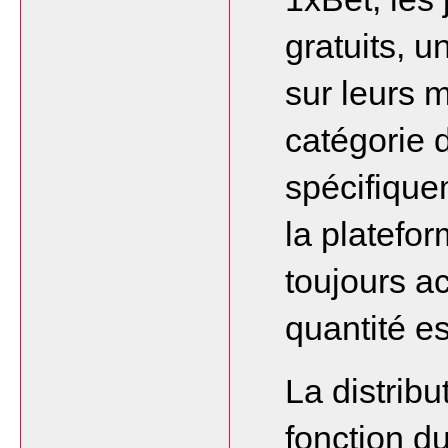
gratuits, 
sur leurs m
catégorie 
spécifique
la platefo
toujours ac
quantité est
La distrib
fonction du