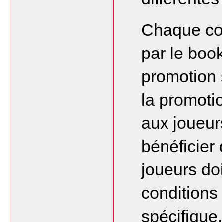
Chaque cod
par le boo
promotion 
la promotion
aux joueur
bénéficier
joueurs doi
conditions e
spécifique