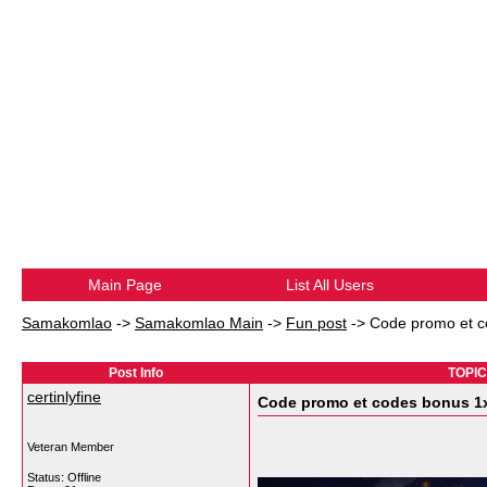
Main Page
List All Users
Samakomlao
->
Samakomlao Main
->
Fun post
->
Code promo et co
Post Info
TOPIC:
certinlyfine
Code promo et codes bonus 1xB
Veteran Member
Status: Offline