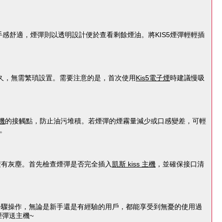
感舒適，煙彈則以透明設計便於查看剩餘煙油。將KIS5煙彈輕輕插
久，無需繁瑣設置。需要注意的是，首次使用
Kis5電子煙
時建議慢吸
機
的接觸點，防止油污堆積。若煙彈的煙霧量減少或口感變差，可輕
。
積有灰塵。首先檢查煙彈是否完全插入
凱斯 kiss 主機
，並確保接口清
步驟操作，無論是新手還是有經驗的用戶，都能享受到無憂的使用過
彈送主機~