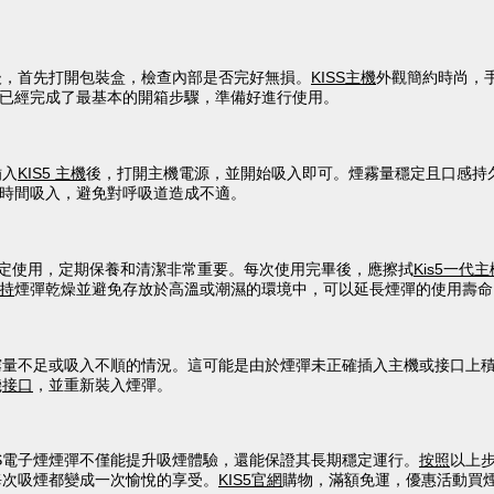
後，首先打開包裝盒，檢查內部是否完好無損。
KISS主機
外觀簡約時尚，手
已經完成了最基本的開箱步驟，準備好進行使用。
插入
KIS5 主機
後，打開主機電源，並開始吸入即可。煙霧量穩定且口感持
時間吸入，避免對呼吸道造成不適。
定使用，定期保養和清潔非常重要。每次使用完畢後，應擦拭
Kis5一代主
持
煙彈乾燥並避免存放於高溫或潮濕的環境中，可以延長煙彈的使用壽命
煙霧量不足或吸入不順的情況。這可能是由於煙彈未正確插入主機或接口上
機
接口
，並重新裝入煙彈。
SS電子煙煙彈不僅能提升吸煙體驗，還能保證其長期穩定運行。
按照
以上
讓每次吸煙都變成一次愉悅的享受。
KIS5官網
購物，滿額免運，優惠活動買煙