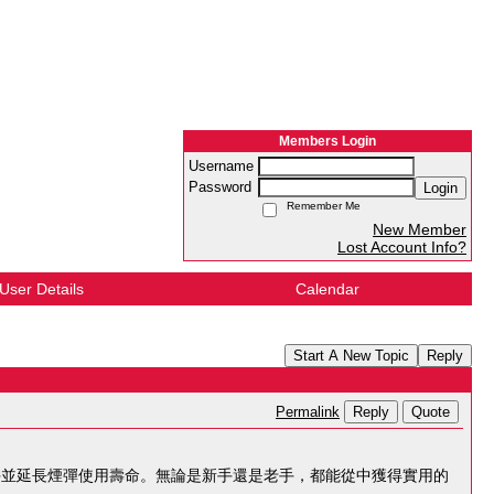
Members Login
Username
Password
Login
Remember Me
New Member
Lost Account Info?
User Details
Calendar
Start A New Topic
Reply
Reply
Quote
Permalink
手並延長煙彈使用壽命。無論是新手還是老手，都能從中獲得實用的