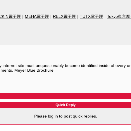
CKIN電子煙
｜
MEHA電子煙
｜
RELX電子煙
｜
TUTX電子煙
｜
Tokyo東京
y internet site must unquestionably become identified inside of every one
omments.
Meyer Blue Brochure
Quick Reply
Please log in to post quick replies.