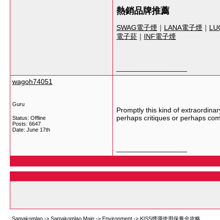
熱銷品牌推薦
SWAG電子煙
｜
LANA電子煙
｜
LU
電子菸
｜
INF電子煙
__________________
wagoh74051
Guru
Promptly this kind of extraordinar
perhaps critiques or perhaps c
Status: Offline
Posts: 6647
Date:
June 17th
__________________
Samakomlao
->
Samakomlao Main
->
Environment
->
KISS煙彈使用保養全攻略