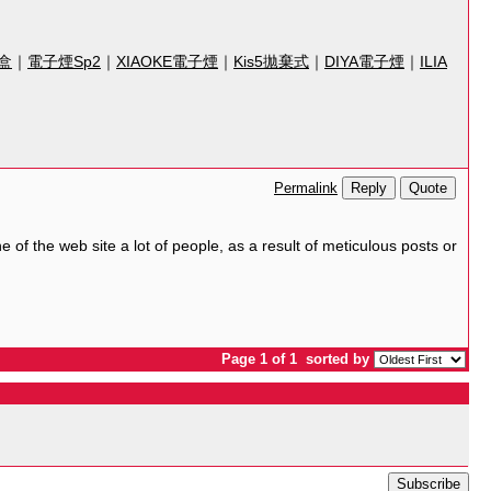
魔盒
｜
電子煙Sp2
｜
XIAOKE電子煙
｜
Kis5拋棄式
｜
DIYA電子煙
｜
ILIA
Reply
Quote
Permalink
 of the web site a lot of people, as a result of meticulous posts or
Page 1 of 1
sorted by
Subscribe