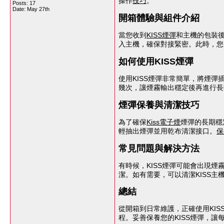
操作
技巧
。
Posts: 17
Date:
May 27th
開箱體驗與組件介紹
當您收到
KISS煙彈
和主機的包裝
入主機，確保對接緊密。此時，您
如何使用KISS煙彈
使用KISS煙彈非常簡單，將煙彈
幾次，讓煙霧輸出穩定後再進行長
煙彈保養與清潔技巧
為了確保
Kiss電子煙
煙彈的長期穩
輕抽出煙彈並用乾布清潔接口。
保
常見問題與解決方法
有時候，KISS煙彈可能會出現
潔。如有需要，可以清潔KISS主
總結
從開箱到日常維護，正確使用KI
程。妥善保養您的KISS煙彈，