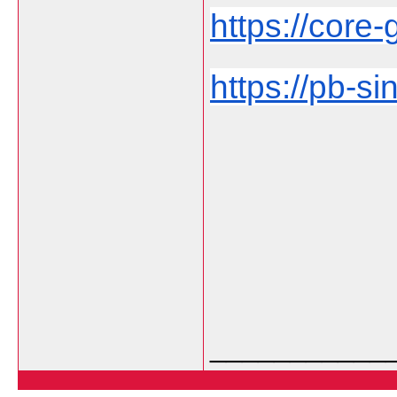
https://core-g
https://pb-si
___________