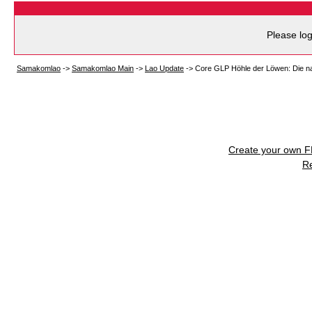
Please log
Samakomlao
->
Samakomlao Main
->
Lao Update
->
Core GLP Höhle der Löwen: Die nat
Create your own 
R