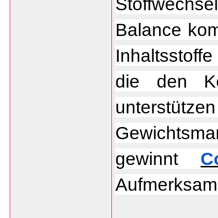
Stoffwechs
Balance kom
Inhaltsstoff
die den Kö
unterstütze
Gewichtsma
gewinnt 
C
Aufmerksamk