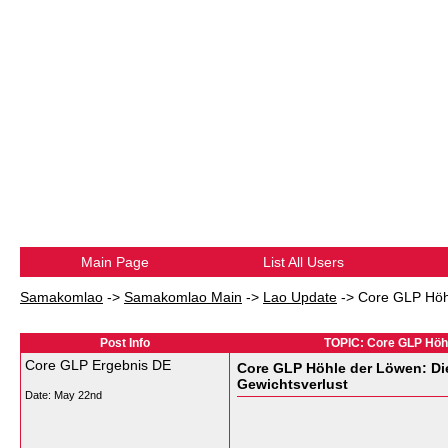
Main Page
List All Users
Samakomlao
->
Samakomlao Main
->
Lao Update
->
Core GLP Höhl
Post Info
TOPIC: Core GLP Höhle
Core GLP Ergebnis DE
Core GLP Höhle der Löwen: Die
Gewichtsverlust
Date:
May 22nd