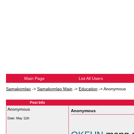
Main Page
List All Users
Samakomlao
->
Samakomlao Main
->
Education
->
Anonymous
Post Info
Anonymous
Anonymous
Date:
May 11th