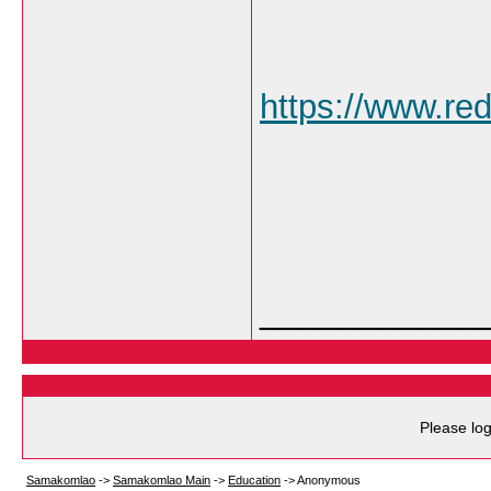
https://www.re
___________
Please log
Samakomlao
->
Samakomlao Main
->
Education
->
Anonymous