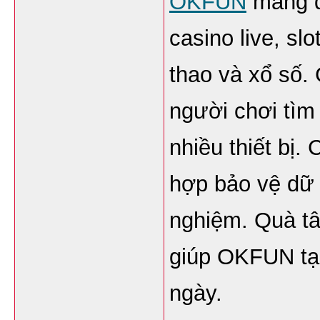
OKFUN
 mang đ
casino live, sl
thao và xổ số. 
người chơi tìm
nhiều thiết bị. 
hợp bảo vệ dữ l
nghiệm. Quà tân
giúp OKFUN tạo
ngày.