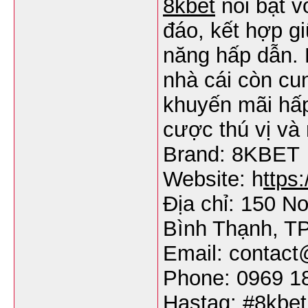
8kbet
nổi bật v
đáo, kết hợp gi
năng hấp dẫn. N
nhà cái còn cu
khuyến mãi hấp
cược thú vị và 
Brand: 8KBET
Website: h
ttps
Địa chỉ: 150 N
Bình Thạnh, T
Email: contac
Phone: 0969 1
Hastag: #8kbe