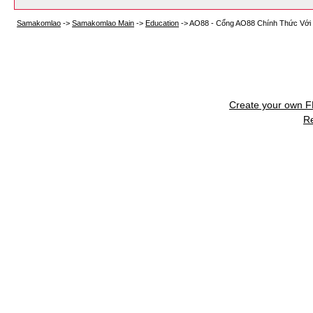
Samakomlao
->
Samakomlao Main
->
Education
->
AO88 - Cổng AO88 Chính Thức Với
Create your own 
R