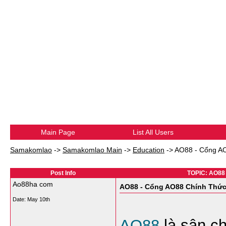
Main Page
List All Users
Samakomlao
->
Samakomlao Main
->
Education
->
AO88 - Cổng A
Post Info
TOPIC: AO88 
Ao88ha com
AO88 - Cổng AO88 Chính Thức
Date:
May 10th
AO88
 là sân c