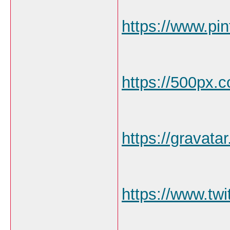
https://www.pi
https://500px
https://gravat
https://www.tw