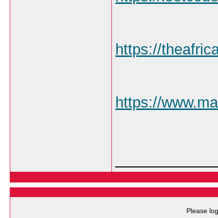
https://theafri
https://www.m
___________
Please log