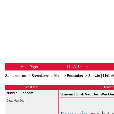
Main Page
List All Users
Samakomlao
->
Samakomlao Main
->
Education
->
Sunwin | Link 
Post Info
TOPIC:
sunwin 66cocom
Sunwin | Link Vào Sun Win Ga
Date:
May 10th