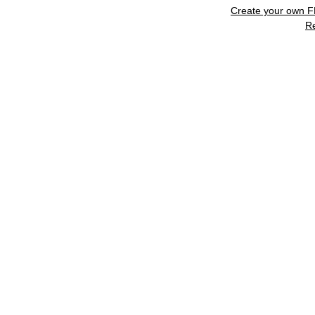
Create your own 
R