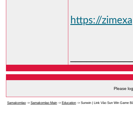
https://zime
___________
Please log
Samakomlao
->
Samakomlao Main
->
Education
->
Sunwin | Link Vào Sun Win Game Bà