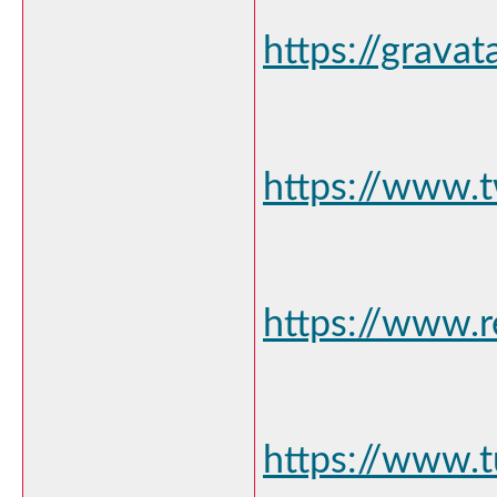
https://grav
https://www.
https://www.
https://www.