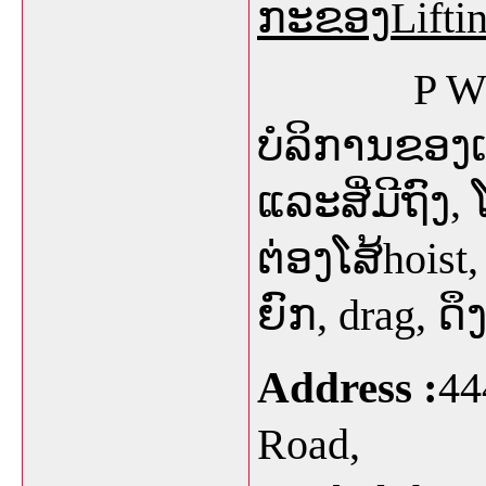
ກະຂອງ
Lifti
P 
ບໍລິການຂອງ
ແລະສີ່ມີຖົງ
,
ຕ່ອງໂສ້
hoist
ຍົກ
, drag,
ດຶ
Address :
44
Road,