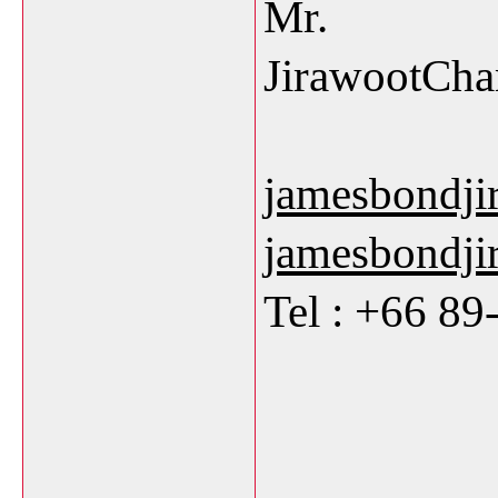
Mr.
JirawootCh
jamesbondji
jamesbondj
Tel : +66 8