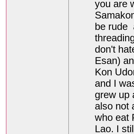
you are 
Samakoml
be rude 
threading
don't hat
Esan) and
Kon Udon
and I wa
grew up 
also not
who eat 
Lao. I sti