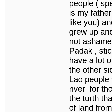
people ( sp
is my fathe
like you) a
grew up and
not ashame 
Padak , stic
have a lot 
the other si
Lao people 
river for th
the turth th
of land fro