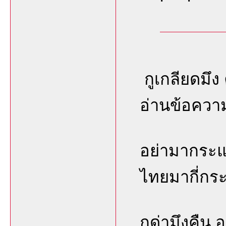
กูเกลียดมึง
อ่านข้อความ
อย่ามากระแด
ไทยมากี่กระ
กูด่ามึงคืน อ