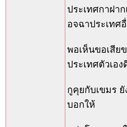
ประเทศกาฝากเอ
อจฉาประเทศอื
พอเห็นขอเสียข
ประเทศตัวเองดี
กูคุยกับเขมร ย
บอกให้