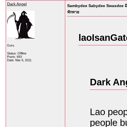
Dark Angel
Sambydee Sabydee Swasdee มิตรภ
ทักทาย
laoIsanGat
Guru
Status: Offline
Posts: 693
Date:
Mar 6, 2011
Dark An
Lao peop
people bu