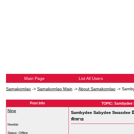
Main Page
List All Users
Samakomlao
->
Samakomlao Main
->
About Samakomlao
->
Samby
Post Info
TOPIC: Sambydee Sa
Nine
Sambydee Sabydee Swasdee มิตรภ
ทักทาย
Newbie
Status: Offline