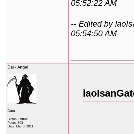
05:52:22 AM
-- Edited by lao
05:54:50 AM
___________
Dark Angel
laoIsanGat
Guru
Status: Offline
Posts: 693
Date:
Mar 6, 2011