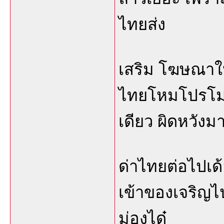
ไทยส่ง
เสริม โฆษณาให้
ไทยโหมโปรโมต
เดียว ผิดหวังม
ด่าไทยต่อไปเด้อ
เข้าของเจริญไปผ
ม่องได๋