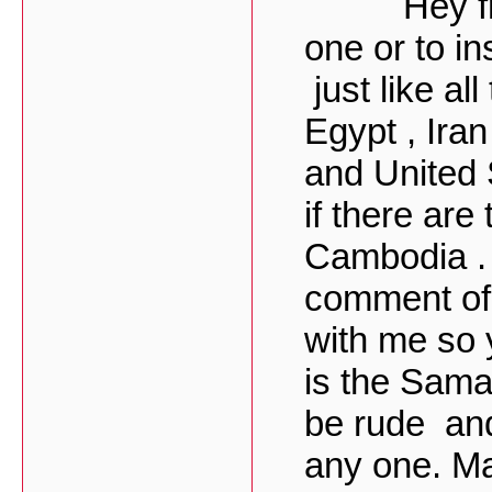
Hey friend
one or to in
just like al
Egypt , Iran
and United 
if there ar
Cambodia . I
comment of 
with me so 
is the Sama
be rude and
any one. Mat