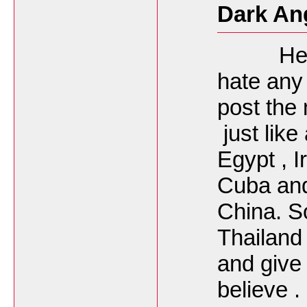
Dark An
Hey fri
hate any 
post the
just like
Egypt , I
Cuba and
China. So
Thailand 
and give
believe .