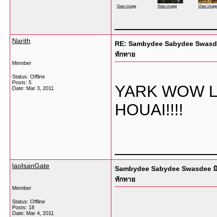
View image
View image
View imag
___________
Narith
RE: Sambydee Sabydee Swasdee ม
ทักทาย
Member
Status: Offline
Posts: 5
YARK WOW L
Date:
Mar 3, 2011
HOUAI!!!!
___________
laoIsanGate
Sambydee Sabydee Swasdee มิตรภ
ทักทาย
Member
Status: Offline
Posts: 18
Date:
Mar 4, 2011