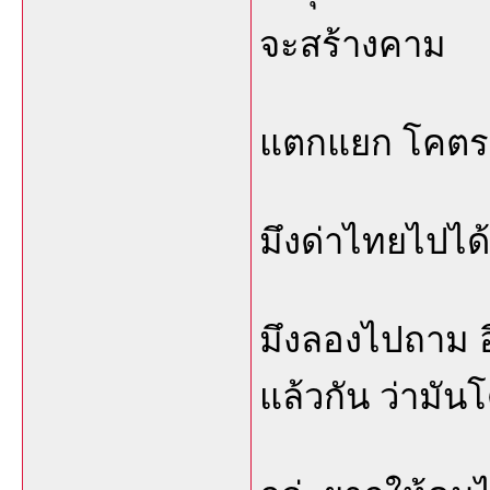
จะสร้างคาม
แตกแยก โคตร
มึงด่าไทยไปได
มึงลองไปถาม อีจ
แล้วกัน ว่ามั