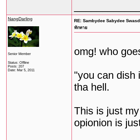
___________
NangDarling
RE: Sambydee Sabydee Swasdee ม
ทักทาย
omg! who goes 
Senior Member
Status: Offline
Posts: 207
Date:
Mar 5, 2011
"you can dish i
tha hell.
This is just m
opionion is jus