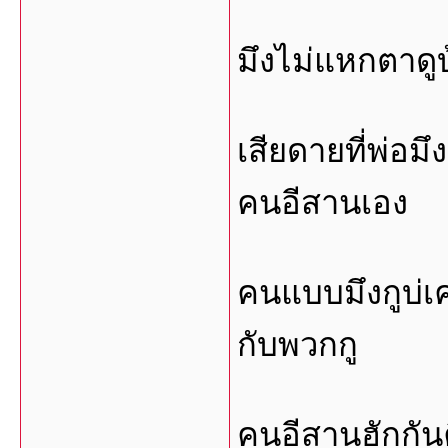
มึงไม่แหกตาดูบ
เสียดายที่พ่อม
คนอีสานเอง
คนแบบมึงกูบ่เ
กับพวกกู
คนอีสานฮักกันค