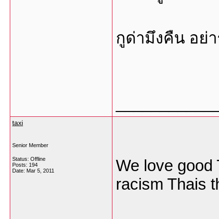
กูด่ามึงคืน อย่า
___________
taxi
Senior Member
Status: Offline
We love good T
Posts: 194
Date:
Mar 5, 2011
racism Thais t