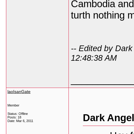
Cambodia and 
turth nothing 
-- Edited by Dar
12:48:38 AM
___________
laoIsanGate
Member
Status: Offline
Dark Angel
Posts: 18
Date:
Mar 6, 2011