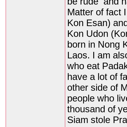
be rude and n
Matter of fact 
Kon Esan) and 
Kon Udon (Kon
born in Nong K
Laos. I am als
who eat Padak ,
have a lot of 
other side of 
people who liv
thousand of yea
Siam stole Pra