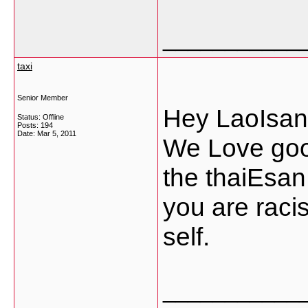
___________
taxi
Senior Member
Hey LaoIsang
Status: Offline
Posts: 194
Date:
Mar 5, 2011
We Love good
the thaiEsan
you are raci
self.
___________