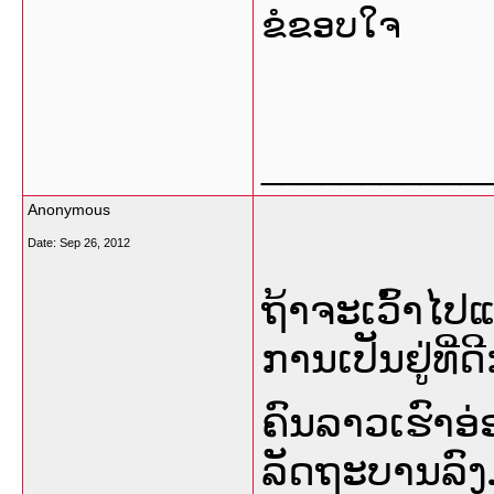
ຂໍຂອບໃຈ
___________
Anonymous
Date:
Sep 26, 2012
ຖ້າຈະເວົ້າໄປ
ການເປັນຢູ່ທີ່ດີ
ຄົນລາວເຮົາອ່
ລັດຖະບານລົງມ