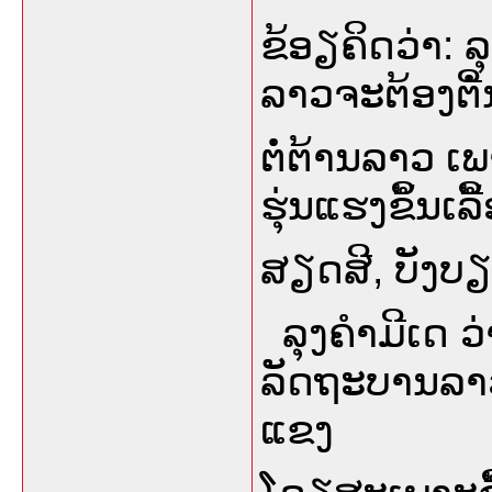
ຂ້ອຽຄິດວ່າ: ລ
ລາວຈະຕ້ອງຕີໍ
ຕໍ່ຕ້ານລາວ ເ
ຮຸ່ນແຮງຂິໍ້ນເ
ສຽດສີ, ບັງບ
ລຸງຄໍາມີເດ ວ່
ລັດຖະບານລາວຍັ
ແຂງ