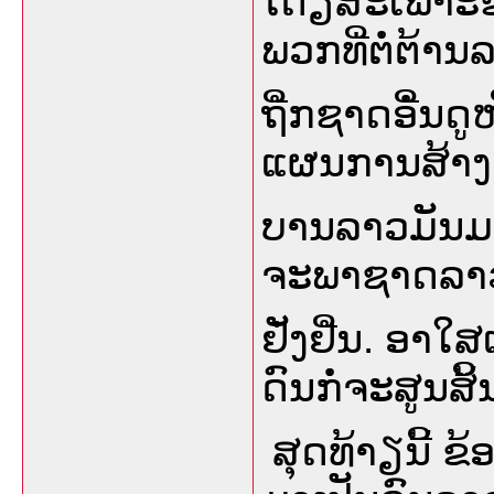
ໂດຽສະເພາະຂິໍ
ພວກທີ່ຕໍ່ຕ້າ
ຖີໍກຊາດອີໍ່ນດ
ແຜນການສ້າງເ
ບານລາວມັນມາຖ
ຈະພາຊາດລາວໄດ
ຢັ່ງຢີໍນ. ອາໃສ
ດົນກໍ່ຈະສູນສິ
ສຸດທ້າຽນີ້ ຂ