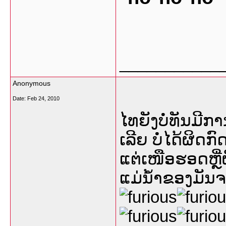
___________
Anonymous
Date:
Feb 24, 2010
ໄທຍັງບໍ່ທັນມີກ
ເລີຍ ບໍ່ໄດ້ຜິດ
ແຕ່ເໜືອຮອດຫຼີ່ຜ
ແມ່ນ້ຳຂອງມັນຈະ