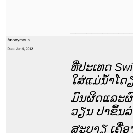
___________
Anonymous
Date:
Jun 9, 2012
ທື່ປະເທດ Swi
ໃສ່ແມ່ນໍ້າໂດຽບ
ມົນຜິດແລະຜົ
ວຽນ ປາຂຶໍ້ນລ
ສະບາຽ ເຄືໍ່ອງປັ