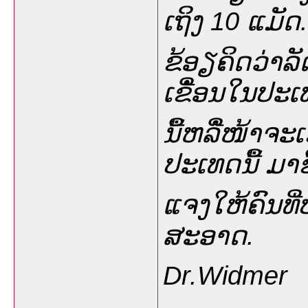
ເຖິງ 10 ແມັດ.
ຂ້ອຽຄິດວ່າ
ເຂືໍ່ອນໃນປະ
ນື້ຫລືໍໜ້າຈະ
ປະເທດນື້ ມາຊີ
ແຈງໃຫ້ຄົນທີ່ບ
ສະອາດ.
Dr.Widmer