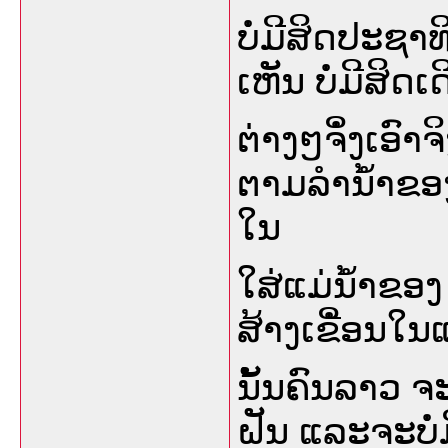
ບໍ່ມີສິດປະຊ
ເຫັນ ບໍ່ມີສິດ
ຕ່າງໆຈິໍ່ງເອົາ
ຕາມລໍານໍ້າຂອ
ໃນ
ໃສ່ແມ່ນໍ້າຂອງ
ສ້າງເຂີໍ່ອນໃ
ນັ້ນຄົນລາວ 
ຝັນ ແລະຈະບໍ