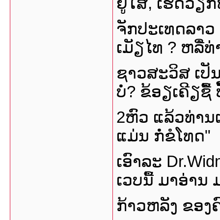
ຢູ່ໃສ, ເຮັດວຽກຫ
ຈັກປະເທດລາວ ຫລື
ເມັຽໄທ ? ຫລືໍ
ຊາວສະວິສ ເປັ
ບໍ່? ຂ້ອຽເຄີຽຊື
2ຫົວ ແລ້ວທ່ານແ
ແມ່ນ ກໍ່ຂໍໂທດ"
ເອົາລະ Dr.Wid
ເວບນື້ ມາອ່າ
ກ້າວຫລັງ ຂອງ