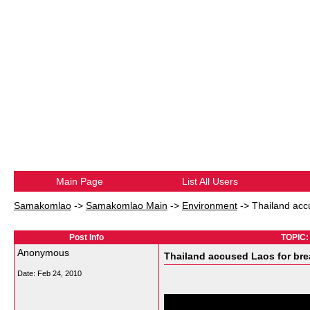
Main Page
List All Users
Samakomlao
->
Samakomlao Main
->
Environment
->
Thailand acc
Post Info
TOPIC: 
Anonymous
Thailand accused Laos for bre
Date:
Feb 24, 2010