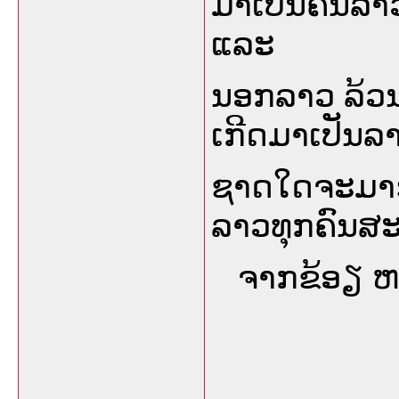
ມາເປັນຄົນລາວ
ແລະ
ນອກລາວ ລ້ວນແ
ເກີດມາເປັນລາວ
ຊາດໃດຈະມາຮັ
ລາວທຸກຄົນສະ
ຈາກຂ້ອຽ ຫລ
___________