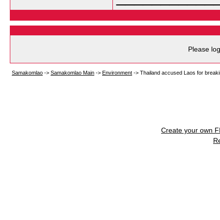
Please log
Samakomlao
->
Samakomlao Main
->
Environment
->
Thailand accused Laos for breaki
Create your own 
R