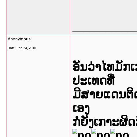
___________
Anonymous
Date:
Feb 24, 2010
ອັນວ່າໄທມັກ
ປະເທດທີ່
ມີສາຍແດນຕິ
ເອງ
ກໍ່ຍັງເກາະຜິ