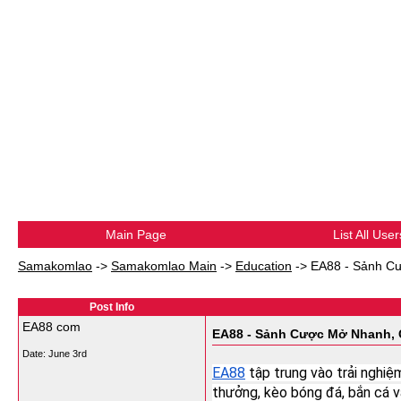
Main Page
List All User
Samakomlao
->
Samakomlao Main
->
Education
->
EA88 - Sảnh C
Post Info
EA88 com
EA88 - Sảnh Cược Mở Nhanh,
Date:
June 3rd
EA88
 tập trung vào trải nghiệm
thưởng, kèo bóng đá, bắn cá và