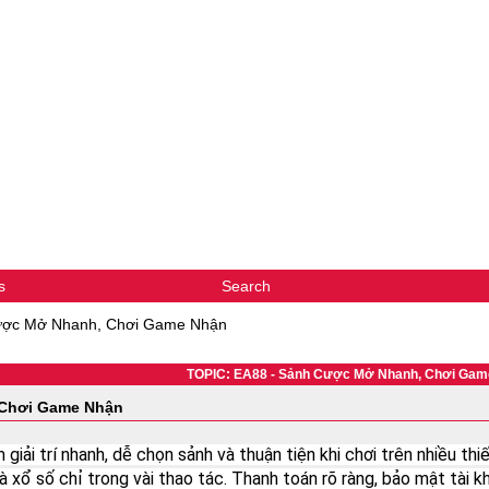
s
Search
ược Mở Nhanh, Chơi Game Nhận
TOPIC: EA88 - Sảnh Cược Mở Nhanh, Chơi Gam
 Chơi Game Nhận
 giải trí nhanh, dễ chọn sảnh và thuận tiện khi chơi trên nhiều thi
 xổ số chỉ trong vài thao tác. Thanh toán rõ ràng, bảo mật tài k