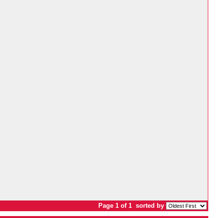
Page 1 of 1
sorted by