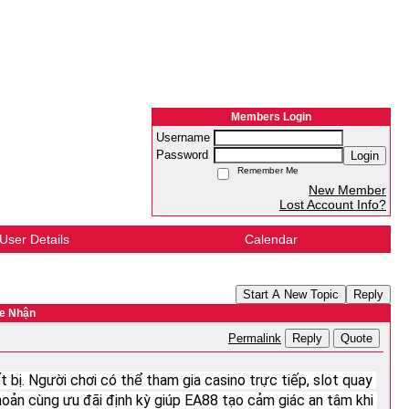
Members Login
Username
Password
Login
Remember Me
New Member
Lost Account Info?
User Details
Calendar
Start A New Topic
Reply
e Nhận
Reply
Quote
Permalink
ết bị. Người chơi có thể tham gia casino trực tiếp, slot quay 
hoản cùng ưu đãi định kỳ giúp EA88 tạo cảm giác an tâm khi 