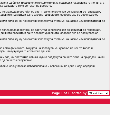
ешавина од билки традиционално користени за поддршка на дишењето и општата
ка за вашето тело со текот на времето.
топла вода и состојки од растително потекло кои се користат со генерации.
 дишните патишта и да го олеснат дишењето, особено ако се соочувате со
и или било кој кој понекогаш забележува стегање, кашлање или непријатност во
топла вода и состојки од растително потекло кои се користат со генерации.
 дишните патишта и да го олеснат дишењето, особено ако се соочувате со
и или било кој кој понекогаш забележува стегање, кашлање или непријатност во
ва само физичкото. Акцијата на забавување, држење на нешто топло и
јба—вклучувајќи го и тоа како дишете.
а мала, конзистентна навика која го поддржува вашето тело на природен начин.
л од вашето секојдневие.
вување малку повеќе избалансирано и освежено, по една шолја одеднаш.
Page 1 of 1
sorted by