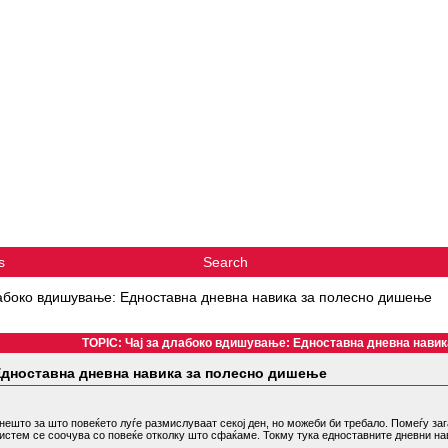
s
Search
лабоко вдишување: Едноставна дневна навика за полесно дишење
TOPIC: Чај за длабоко вдишување: Едноставна дневна нави
Едноставна дневна навика за полесно дишење
нешто за што повеќето луѓе размислуваат секој ден, но можеби би требало. Помеѓу з
систем се соочува со повеќе отколку што сфаќаме. Токму тука едноставните дневни н