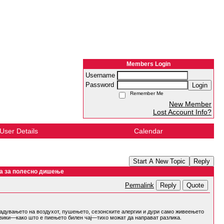
Members Login
Username
Password
Login
Remember Me
New Member
Lost Account Info?
User Details
Calendar
Start A New Topic
Reply
ка за полесно дишење
Reply
Quote
Permalink
агадувањето на воздухот, пушењето, сезонските алергии и дури само живеењето
авики—како што е пиењето билен чај—тихо можат да направат разлика.