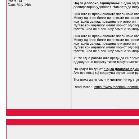
Posts: 14
Чај за длабоко вдишување
е една од т
Date:
May 14th
респираторна удобност. Наместо да вету
Она што ги прави билните чаеви како ов
Многу од овие билки се познати по нивн
иритација од чад, прашина или алергии.
Луѓето кои најмногу имаат корист од ово
грлото. Ова не е лек ниту замена за мед
Она што ги прави билните чаеви како ов
Многу од овие билки се познати по нивн
иритација од чад, прашина или алергии.
Луѓето кои најмногу имаат корист од ово
грлото. Ова не е лек ниту замена за мед
Уште една работа што вреди да се споме
одделување неколку тивки минути може д
На крајот на денот,
Чај за длабоко вди
Ако сте некој кој вреднува едноставни р
Тоа нема да го замени чистиот воздух, 
Read More :-
https://www.facebook.com/dee
__________________