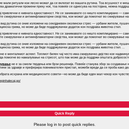
ие мали ритуали кои лесно можат да се вклопат во вашата рутина. Тоа всушност е м
ва драматични промени преку ноќ, тоа повеќе се однесува на постојана, нежна поддрш
ој привлечни е нивната едноставност. Не се занимавате со ништо комплицирано — само 
ите смирувачки и антиинфламаторни својства, кои можат да помогнат во смирување на
ј вид рутина се оние изложени на секојдневен околински стрес — урбани жители, пушач
ицинска грижа, но може да биде поддржувачки додаток кон поздрава животна стил.
ој привлечни е нивната едноставност. Не се занимавате со ништо комплицирано — само 
ите смирувачки и антиинфламаторни својства, кои можат да помогнат во смирување на
ј вид рутина се оние изложени на секојдневен околински стрес — урбани жители, пушач
ицинска грижа, но може да биде поддржувачки додаток кон поздрава животна стил. ...
не е менталниот аспект. Топлиот билен чај често има смирувачко дејство кое надмину
а помогне во намалување на стресот, што пак може да ја поддржи општата добрососто
шување
не е за смели тврдења или брзи решенија. Повеќе станува збор за создавање н
утини за здравје и преферира повнимателен пристап, можеби вреди да се проба како де
добрата исхрана или медицинските совети—но може да биде еден мал чекор кон чувст
pinhalecaj.go/
Quick Reply
Please log in to post quick replies.