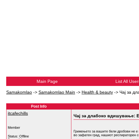
Main Page
List All User
Samakomlao
->
Samakomlao Main
->
Health & beauty
->
Чај за д
Post Info
itcafechills
Чај за длабоко вдишување: 
Member
Грижењето за вашите бели дробови не е 
во зафатен град, нашиот респираторен 
Status: Offline