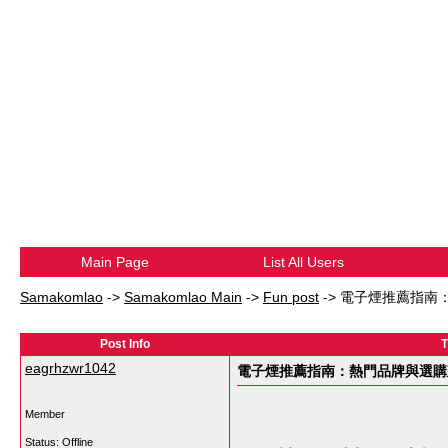
Main Page
List All Users
Samakomlao
->
Samakomlao Main
->
Fun post
->
電子煙推薦指南
Post Info
eagrhzwr1042
電子煙推薦指南：熱門品牌與選購
Member
Status: Offline