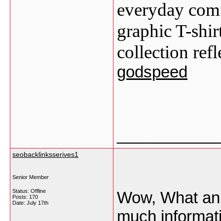
everyday comfo
graphic T-shir
collection refl
godspeed
___________
seobacklinksserives1
Senior Member
Status: Offline
Wow, What an O
Posts: 170
Date:
July 17th
much informatic