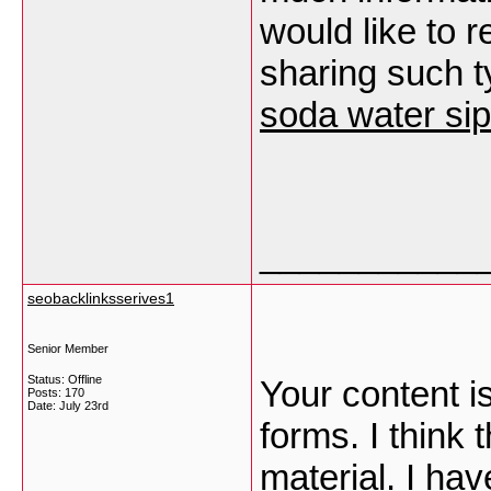
would like to
sharing such ty
soda water si
___________
seobacklinksserives1
Senior Member
Status: Offline
Your content is
Posts: 170
Date:
July 23rd
forms. I think 
material. I ha