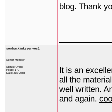
blog. Thank y
___________
seobacklinksserives1
Senior Member
Status: Offline
It is an excell
Posts: 170
Date:
July 23rd
all the materia
well written. A
and again.
coo