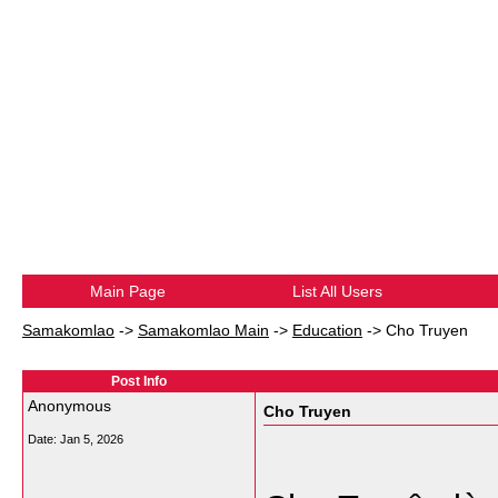
Main Page
List All Users
Samakomlao
->
Samakomlao Main
->
Education
->
Cho Truyen
Post Info
Anonymous
Cho Truyen
Date:
Jan 5, 2026