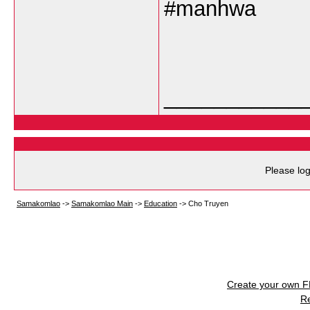
#manhwa
___________
Please log
Samakomlao
->
Samakomlao Main
->
Education
->
Cho Truyen
Create your own 
R