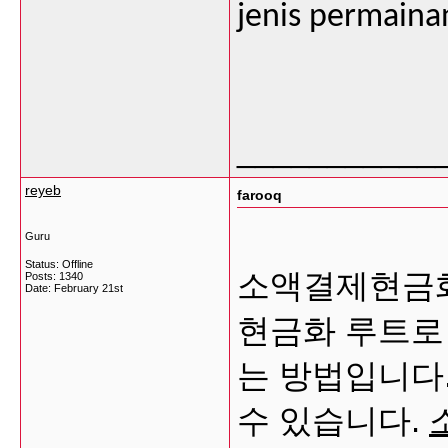
jenis permainan
___________
reyeb
farooq
Guru
Status: Offline
소액결제현금화란
Posts: 1340
Date:
February 21st
현금화 루트로
는 방법입니다.
수 있습니다.