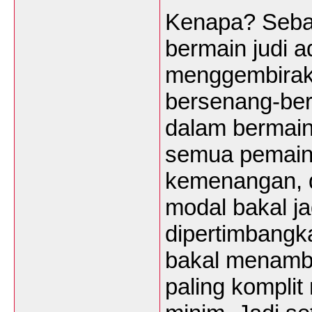
Kenapa? Seba
bermain judi 
menggembiraka
bersenang-ber
dalam bermain 
semua pemain 
kemenangan, da
modal bakal ja
dipertimbangk
bakal menamba
paling kompli