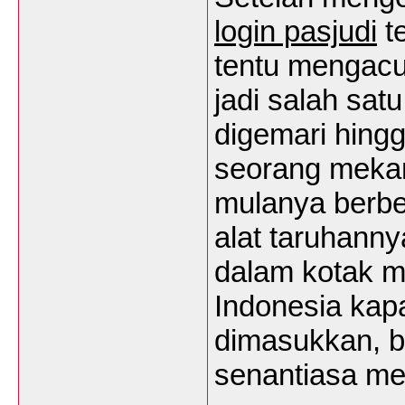
login pasjudi
te
tentu mengacu 
jadi salah sat
digemari hingg
seorang mekan
mulanya berbe
alat taruhanny
dalam kotak m
Indonesia kapa
dimasukkan, b
senantiasa me