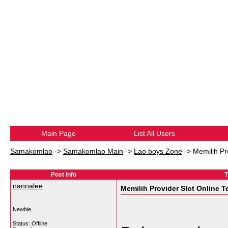
Main Page
List All Users
Samakomlao
->
Samakomlao Main
->
Lao boys Zone
->
Memilih Pr
Post Info
T
nannalee
Memilih Provider Slot Online T
Newbie
Status: Offline