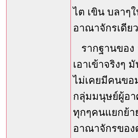
ไต เขิน บลาๆใ
อาณาจักรเดียว
รากฐานของ อั
เอาเข้าจริงๆ 
ไม่เคยมีคนขอม
กลุ่มมนุษย์ผู้อา
ทุกๆคนแยกย้า
อาณาจักรของตน