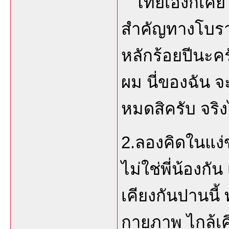
ไทยเองก็เคยโ
สำคัญทางโบรา
หลักร้อยปีนะค
ผม นี่ของฉัน จ
หมดสิครับ จริ
2.ลองคิดในแง่
ไม่ใช่พี่น้องกั
เคียงกันปานนี
กายภาพ ไกล้เคี