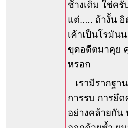
ช้างเดิม ใช่คร
แต่..... ถ้างั้น
เค้าเป็นโรมันน
ขุดอดีตมาคุย ค
หรอก
เรามีรากฐาน
การรบ การยึดคร
อย่างคล้ายกัน
ออกด้วยซ้ำ ผมว