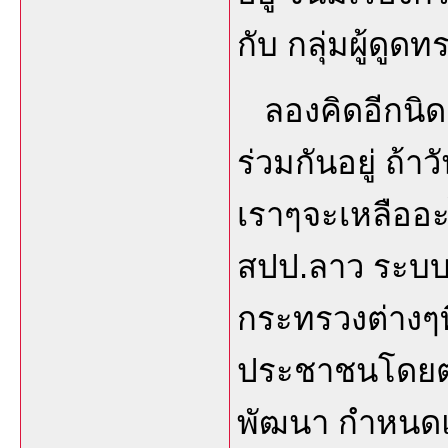
กับ กลุ่มผู้ดูด
ลองคิดอีกนิดเ
ร่วมกันอยู่ ถ้
เราๆจะเหลืออะ
สปป.ลาว ระบบก
กระทรวงต่างๆท
ประชาชนโดยตร
พัฒนา กำหนดแ