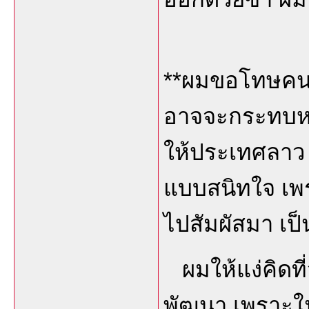
**ผมขอโทษคนล
อาจจะกระทบหรื
ให้ประเทศลาว 
แบบสนิทใจ เพร
ไปสัมผัสมา เป็
ผมให้แง่คิดที่ว
พัฒนา เพราะใ