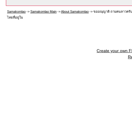
Samakomlao
->
Samakomlao Main
->
About Samakomlao
->
ขออณุญาติ ถามคนลาวครับ 
ไทยที่อยู่ใน
Create your own 
R