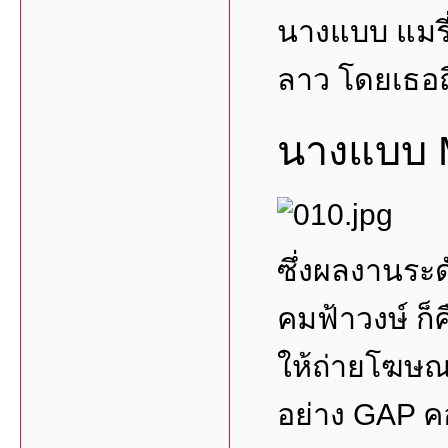
นางแบบ แมรี่ 
ลาว โดยเธอถื
นางแบบ 
ซึ่งผลงานระด
คมฟ้าวงษ์ ก็
ให้ถ่ายโฆษณา
อย่าง GAP คอ