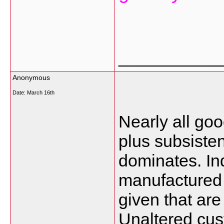
___________
Anonymous
Date:
March 16th
Nearly all go
plus subsiste
dominates. Ind
manufactured w
given that are
Unaltered cus