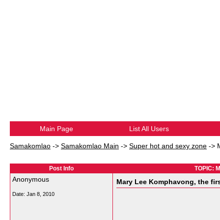
Main Page
List All Users
Samakomlao
->
Samakomlao Main
->
Super hot and sexy zone
->
Post Info
TOPIC: M
Anonymous
Mary Lee Komphavong, the firs
Date:
Jan 8, 2010