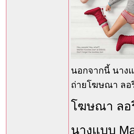
นอกจากนี้ นางแบ
ถ่ายโฆษณา ลอรีอ
โฆษณา ลอรี
นางแบบ Ma