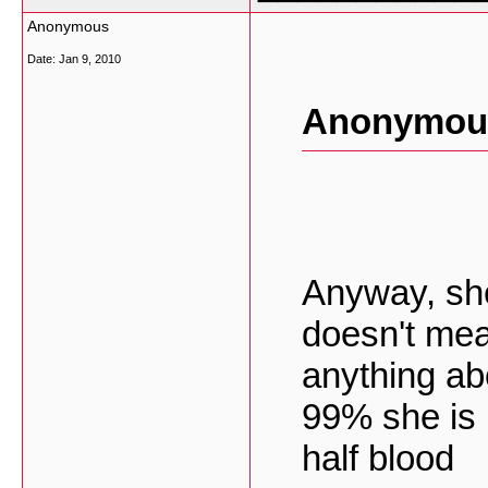
Anonymous
Date:
Jan 9, 2010
Anonymous
Anyway, she
doesn't me
anything abo
99% she is 
half blood