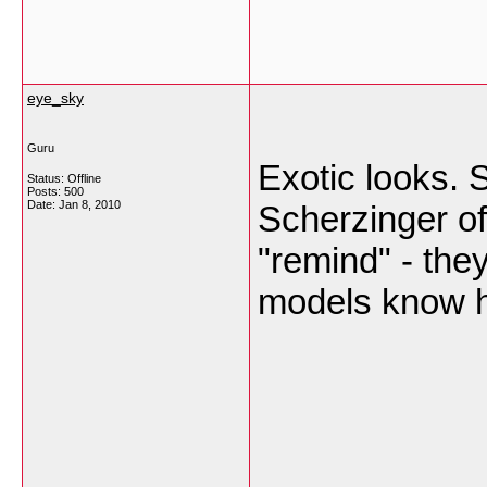
eye_sky
Guru
Exotic looks. 
Status: Offline
Posts: 500
Date:
Jan 8, 2010
Scherzinger of
"remind" - they
models know h