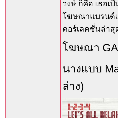
วงษ์ ก็คือ เธอเป
โฆษณาแบรนด์เสื
คอร์เลคชั่นล่าส
โฆษณา GAP
นางแบบ Ma
ล่าง)