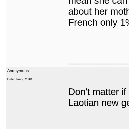
mean she can 
about her moth
French only 1%
___________
Anonymous
Date:
Jan 9, 2010
Don't matter if
Laotian new g
___________