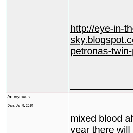
http://eye-in-t
sky.blogspot.
petronas-twin
___________
Anonymous
Date:
Jan 8, 2010
mixed blood al
year there wil