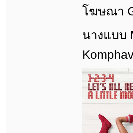
โฆษณา G
นางแบบ 
Komphav