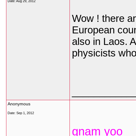
Date:
Aug 29, 2012
Wow ! there ar
European count
also in Laos. 
physicists wh
___________
Anonymous
Date:
Sep 1, 2012
gnam yoo