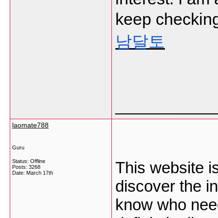
keep checking
남달토
___________
laomate788
Guru
Status: Offline
This website i
Posts: 3268
Date:
March 17th
discover the in
know who need 