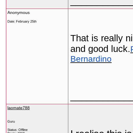
___________
Anonymous
Date:
February 25th
That is really 
and good luck.
Bernardino
___________
laomate788
Guru
Status: Offline