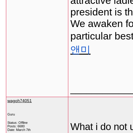
attractive lad
president is t
We awaken for 
particular bes
앤미
___________
wagoh74051
Guru
Status: Offline
What i do not 
Posts: 6680
Date:
March 7th