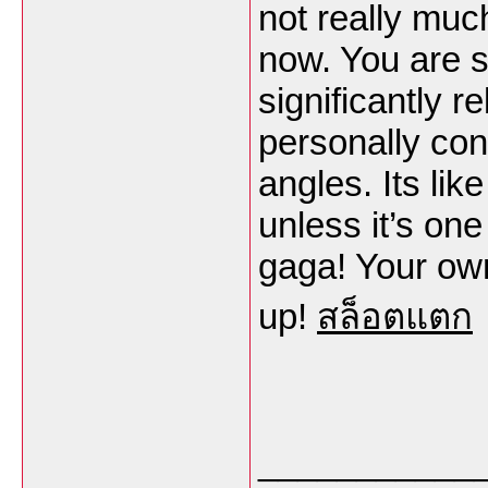
not really muc
now. You are so
significantly r
personally con
angles. Its li
unless it’s on
gaga! Your own
up!
สล็อตแตก
___________