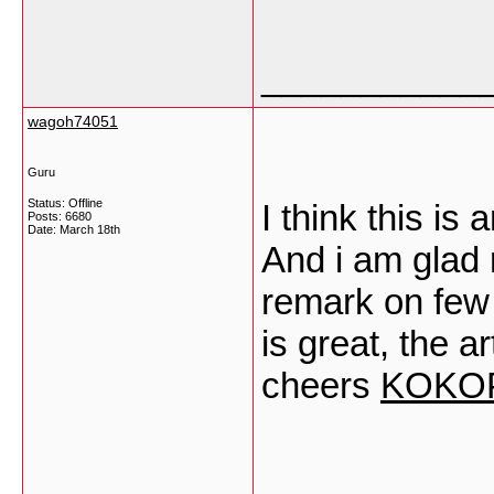
___________
wagoh74051
Guru
Status: Offline
I think this is
Posts: 6680
Date:
March 18th
And i am glad 
remark on few 
is great, the ar
cheers
KOKO