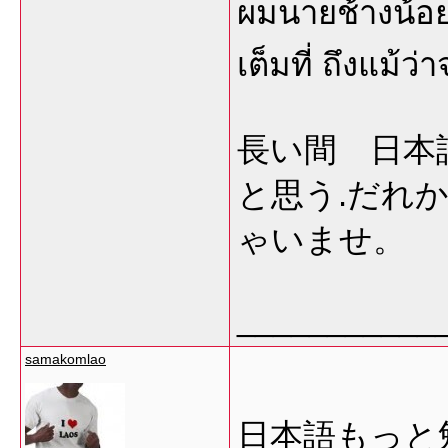
ผมนายช้างน้อย 
เต็มที่ ถึงแม้
長い間 日本
と思う.だれ
ゃいませ。
___________
samakomlao
日本語もっと