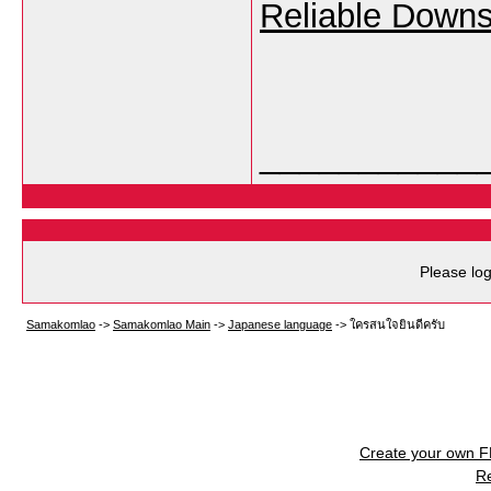
Reliable Downs
___________
Please log
Samakomlao
->
Samakomlao Main
->
Japanese language
->
ใครสนใจยินดีครับ
Create your own 
R