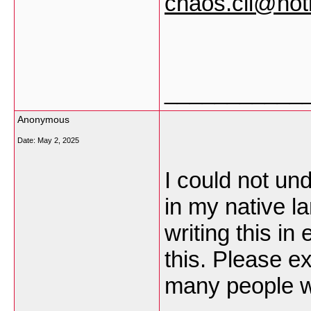
chaos.cii@hot
___________
Anonymous
Date:
May 2, 2025
I could not und
in my native 
writing this in
this. Please e
many people w