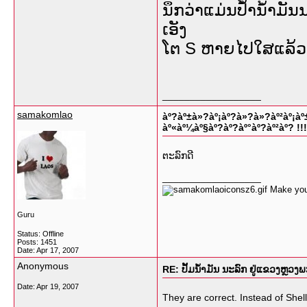
ນຶກວ່າແມ່ນປໍ້ານໍ້າມັນ
ເອັງ
ໂຕ S ຫາຍໄປໃສແລ້ວ
__________________
samakomlao
àº?àº±à»?àº¡àº?à»?à»?àº²àº¡àº
àº«àº¼àº§àº?àº?àº°àº?àº²àº? !!!
ຕະລົກດີ
__________________
Make your
Guru
Status: Offline
Posts: 1451
Date:
Apr 17, 2007
Anonymous
RE: ປັ້ມນໍ້າມັນ ນະລົກ ຢູ່ແຂວງຫຼວງພ
Date:
Apr 19, 2007
They are correct. Instead of Shell i