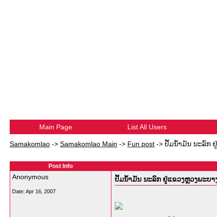
Main Page
List All Users
Samakomlao
->
Samakomlao Main
->
Fun post
->
ປັ້ມນໍ້າມັນ ນະລົກ 
Post Info
Anonymous
ປັ້ມນໍ້າມັນ ນະລົກ ຢູ່ແຂວງຫຼວງພະບາງ
Date:
Apr 16, 2007