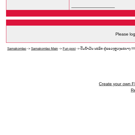
__________________
Please log
Samakomlao
->
Samakomlao Main
->
Fun post
->
ປັ້ມນໍ້າມັນ ນະລົກ ຢູ່ແຂວງຫຼວງພະບາງ !!!!
Create your own 
R