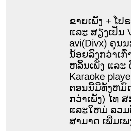
ຂາຍເພັງ + ໂປ
ແລະ ສຽງເປັນ 
avi(Divx) ຄຸນ
ນ້ອຍລົງກວ່າເກົ
ຫລິ້ນເພັງ ແລ
Karaoke player
ຕອນນີ້ມີທັງຫມົ
ກວ່າເພັງ) ໄທ ສະຕ
ແລະໃຫມ່ ລວມທັ
ສາມາດ ເພີ່ມເ