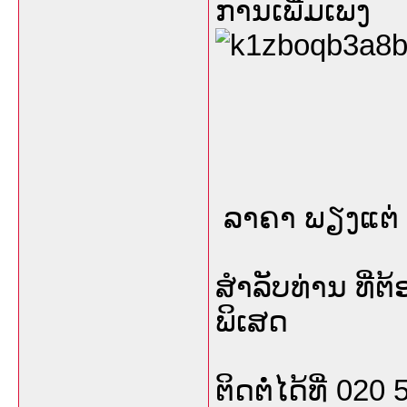
ການເພີ່ມເພງ
ລາຄາ ພຽງແຕ່ 30
ສຳລັບທ່ານ ທີ່
ພິເສດ
ຕິດຕໍ່ໄດ້ທີ່ 020