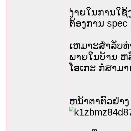
ງ່າຍໃນການໃຊ້
ຕ້ອງການ spec ເ
ເຫມາະສຳລັບທ່າ
ພາຍໃນບ້ານ ຫລ
ໂອເກະ ກໍ່ສາມາ
ຫນ້າຕາຕົວຢ່າງ