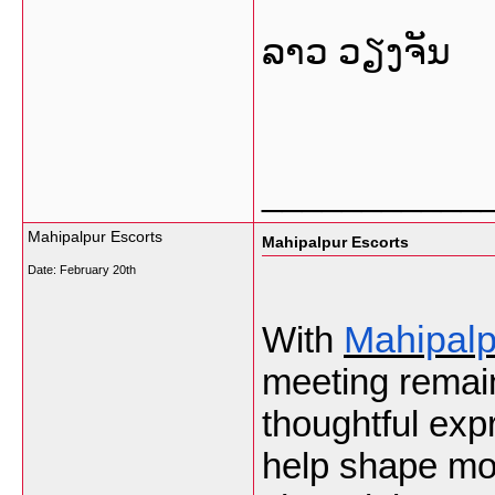
ລາວ ວຽງຈັນ
___________
Mahipalpur Escorts
Mahipalpur Escorts
Date:
February 20th
Mahipalp
With
meeting remai
thoughtful ex
help shape mo